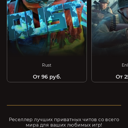
Rust
En
От 96 руб.
От 2
Реселлер лучших приватных читов cо всего
мира для ваших любимых игр!