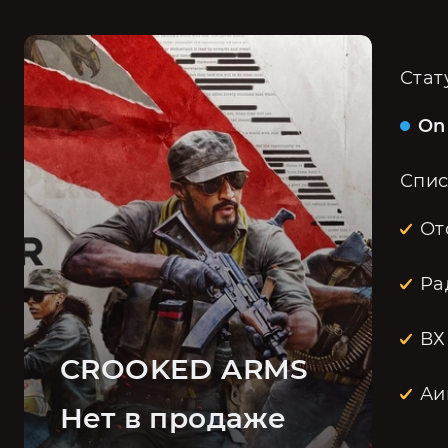
Стат
On
Спис
От
Ра
ВХ
CROOKED ARMS
Аи
Нет в продаже