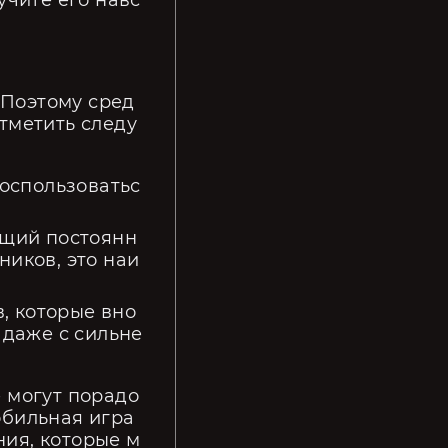
учите его навс
 Поэтому сред
отметить следу
воспользоватьс
ющий постоянн
иков, это наи
в, которые вно
 даже с сильне
е могут порадо
бильная игра 
ния, которые м