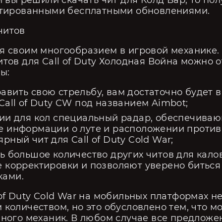
и вы решили скачать чит для Колд Вар, то пол
антированными бесплатными обновлениями.
читов
я своим многообразием в игровой механике.
итов для Call of Duty Холодная Война можно 
ы:
авить свою стрельбу, вам достаточно будет 
Call of Duty CW под названием Aimbot;
чии для кол специальный радар, обеспечива
е информации о луте и расположении противн
рный чит для Call of Duty Cold War;
ть большое количество других читов для кало
е корректировки и позволяют уверено биться
ками.
 of Duty Cold War на мобильных платформах н
 количеством, но это обусловлено тем, что мо
много механик. В любом случае все предложе