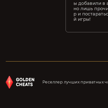
ы добавили в 
но лишь прочи
р и постарать
й игры!
Реселлер лучших приватных чи