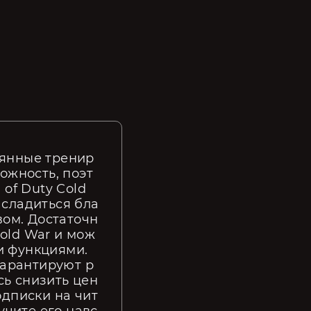
оянные тренир
ожность, поэт
of Duty Cold 
асладиться бла
ом. Достаточн
old War и мож
 функциями. 
 гарантируют р
сь снизить цен
одписки на чит