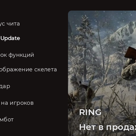
ус чита
 Update
ок функций
ображение скелета
дар
 на игроков
RING
мбот
Нет в прод