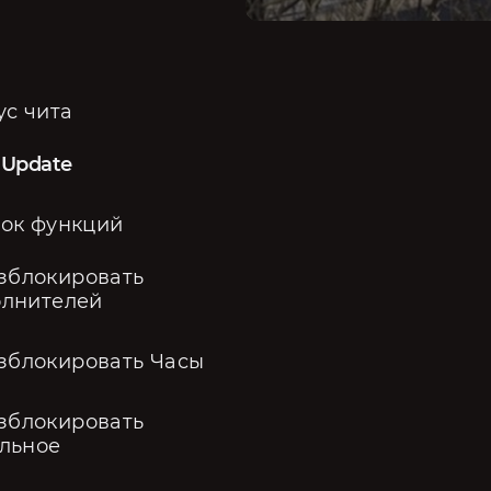
ус чита
 Update
ок функций
зблокировать
лнителей
зблокировать Часы
зблокировать
льное