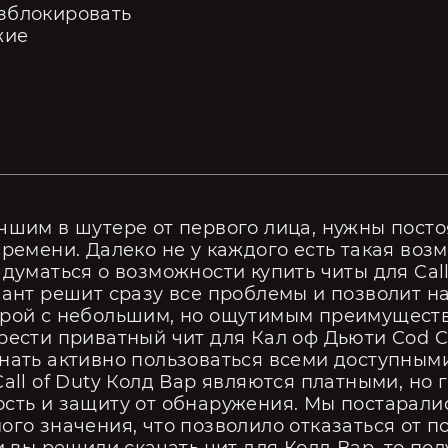
зблокировать
жие
чшим в шутере от первого лица, нужны пост
времени. Далеко не у каждого есть такая возм
думаться о возможности купить читы для Call 
иант решит сразу все проблемы и позволит н
грой с небольшим, но ощутимым преимуществ
рести приватный чит для Кал оф Дьюти Cod C
нать активно пользоваться всеми доступными
Call of Duty Колд Вар являются платными, но
сть и защиту от обнаружения. Мы постарали
ого значения, что позволило отказаться от п