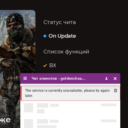
Статус чита
On Update
Список функций
ВХ
Чат клиентов - goldencheats
Аимбот
The service is currently unavailable, please try again 
later.
Мапхак
Антиотдача
аже