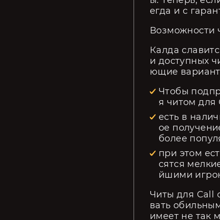
ы. Теперь, есл
егда и с гар
Возможности 
Калда славитс
и доступных ч
ющие вариант
Чтобы подпр
я читом для 
есть в нали
ое получени
более популя
при этом ес
сятся мелки
йшими игро
Читы для Call
вать обильным
имеет не так 