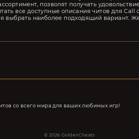
ассортимент, позволят получать удовольствие
тать все доступные описания читов для Call 
ся выбрать наиболее подходящий вариант. Ж
тов cо всего мира для ваших любимых игр!
©
2026
GoldenCheats