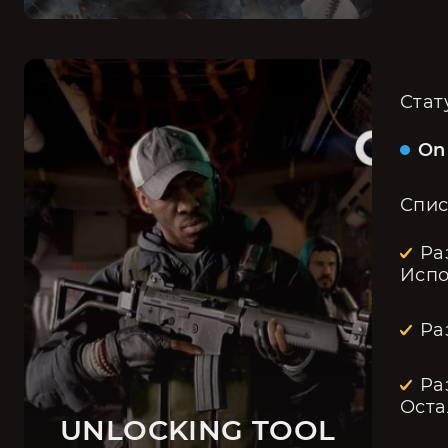
Стат
On
Спис
Ра
Испо
Ра
Ра
Оста
UNLOCKING TOOL