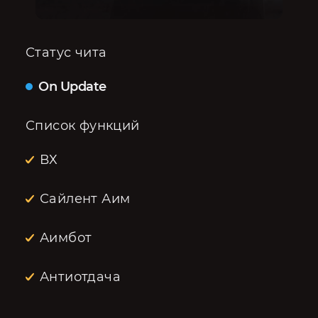
Статус чита
On Update
Список функций
ВХ
Сайлент Аим
Аимбот
Антиотдача