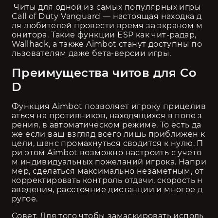
 Читы для одной из самых популярных игры 
Call of Duty Vanguard — настоящая находка д
ля любителей провести время за экраном м
онитора. Такие функции ESP как чит-радар, 
Wallhack, а также Aimbot станут доступны по
льзователям даже бета-версии игры. 
Преимущества читов для Co
D 
Функция Aimbot позволяет игроку прицелив
аться на противников, находящихся в поле з
рения, в автоматическом режиме. То есть да
же если ваш взгляд всего лишь приближен к 
цели, шанс промахнуться сводится к нулю. П
ри этом Aimbot возможно настроить с учето
м индивидуальных пожеланий игрока. Напри
мер, сделаться максимально незаметным, от
корректировать контроль отдачи, скорость н
аведения, расстояние дистанции и многое д
ругое. 
Совет. Для того чтобы замаскировать исполь