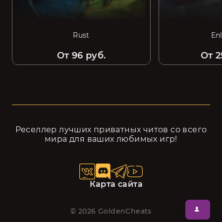
Rust
En
От 96 руб.
От 2
Реселлер лучших приватных читов cо всего
мира для ваших любимых игр!
Карта сайта
©
2026
GoldenCheats