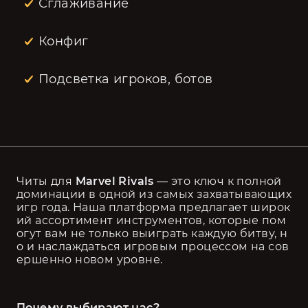
Сглаживание
Конфиг
Подсветка игроков, ботов
Читы для
 Marvel Rivals
 — это ключ к полной 
доминации в одной из самых захватывающих 
игр года. Наша платформа предлагает широк
ий ассортимент инструментов, которые пом
огут вам не только выиграть каждую битву, н
о и наслаждаться игровым процессом на сов
ершенно новом уровне.
Почему выбирают нас?