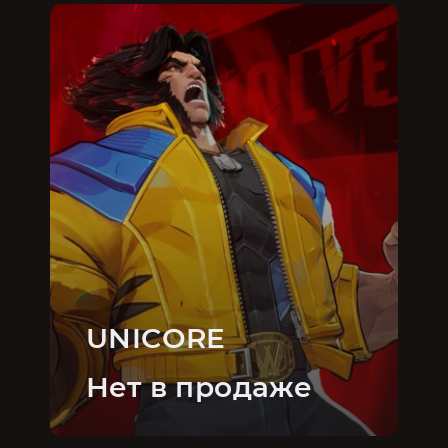
UNICORE
Нет в продаже