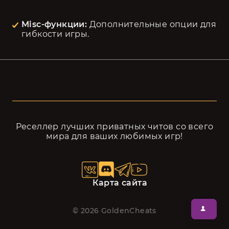
Misc-функции:
 Дополнительные опции для 
гибкости игры.
Реселлер лучших приватных читов cо всего
мира для ваших любимых игр!
Карта сайта
©
2026
GoldenCheats