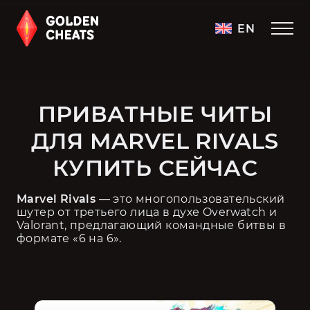
EN
ПРИВАТНЫЕ ЧИТЫ
ДЛЯ MARVEL RIVALS
КУПИТЬ СЕЙЧАС
Marvel Rivals
 — это многопользовательский 
шутер от третьего лица в духе Overwatch и 
Valorant, предлагающий командные битвы в 
формате «6 на 6».