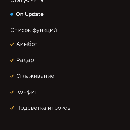
Статус чита
On Update
Список функций
Аимбот
Радар
Сглаживание
Конфиг
Подсветка игроков