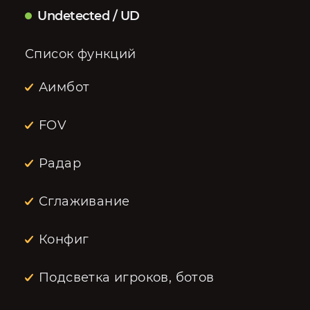
Undetected / UD
Список функций
Аимбот
FOV
Радар
Сглаживание
Конфиг
Подсветка игроков, ботов