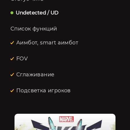
Undetected / UD
Список функций
Аимбот, smart аимбот
FOV
Сглаживание
Подсветка игроков