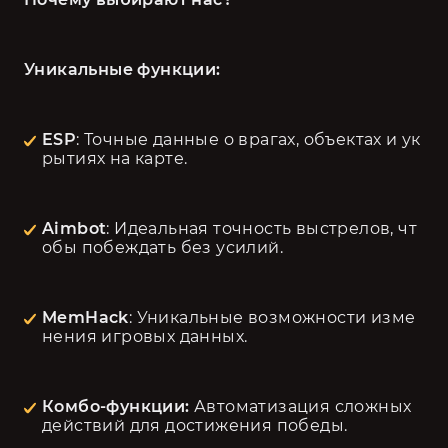
Уникальные функции:
ESP
: Точные данные о врагах, объектах и ук
рытиях на карте.
Aimbot
: Идеальная точность выстрелов, чт
обы побеждать без усилий.
MemHack
: Уникальные возможности изме
нения игровых данных.
Комбо-функции:
 Автоматизация сложных 
действий для достижения победы.