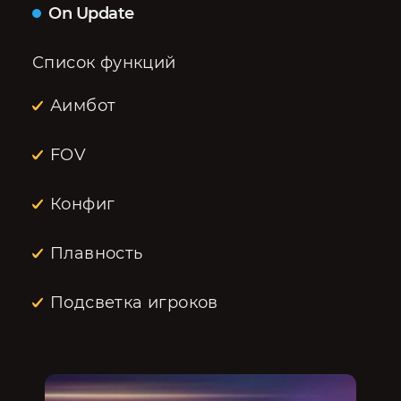
On Update
Список функций
Аимбот
FOV
Конфиг
Плавность
Подсветка игроков