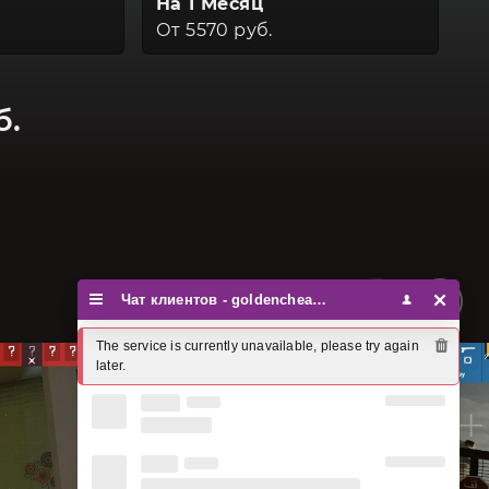
На 1 Месяц
От 5570 руб.
б.
Чат клиентов - goldencheats
The service is currently unavailable, please try again 
later.