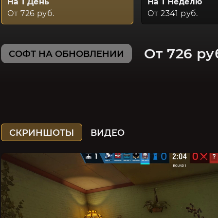
На 1 День
На 1 Неделю
От 726 руб.
От 2341 руб.
От 726 ру
СОФТ НА ОБНОВЛЕНИИ
СКРИНШОТЫ
ВИДЕО