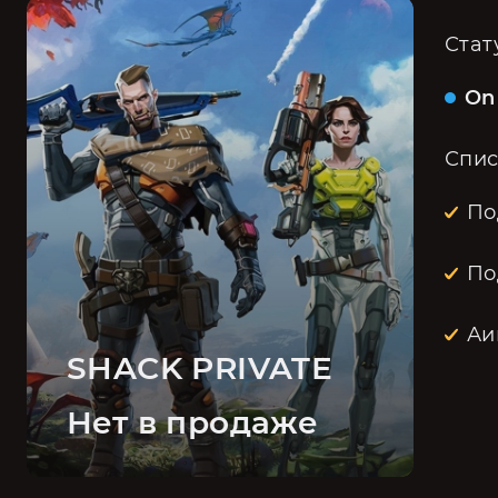
Стат
On
Спис
По
По
Аи
SHACK PRIVATE
Нет в продаже