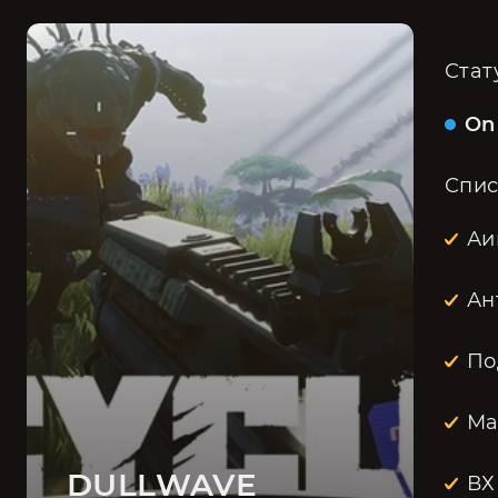
Стат
On
Спис
Аи
Ан
По
Ма
DULLWAVE
ВХ