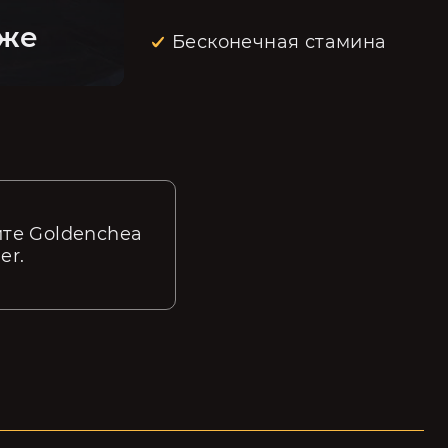
аже
Бесконечная стамина
йте Goldenchea
er.