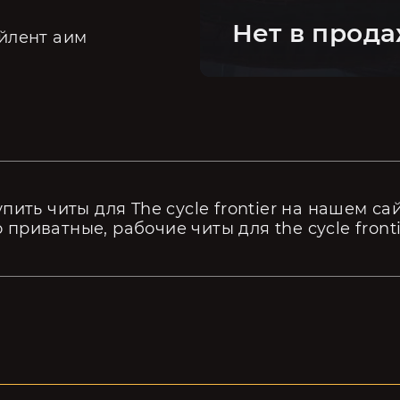
Нет в прод
йлент аим
пить читы для The cycle frontier на нашем са
ко приватные, рабочие читы для the cycle fronti