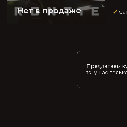
Нет в продаже
Са
Предлагаем ку
ts, у нас толь