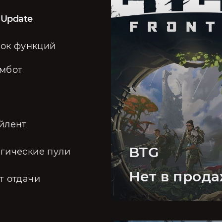
 Update
ок функций
мбот
йлент
BTG
гические пули
Нет в прод
т отдачи