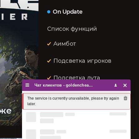
On Update
Список функций
Аимбот
Подсветка игроков
Подсветка лута
Чат клиентов - goldencheats
The service is currently unavailable, please try again 
later.
аже