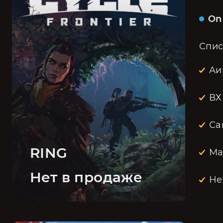
On
Спис
Аи
ВХ
Са
RING
Ма
Нет в продаже
Не