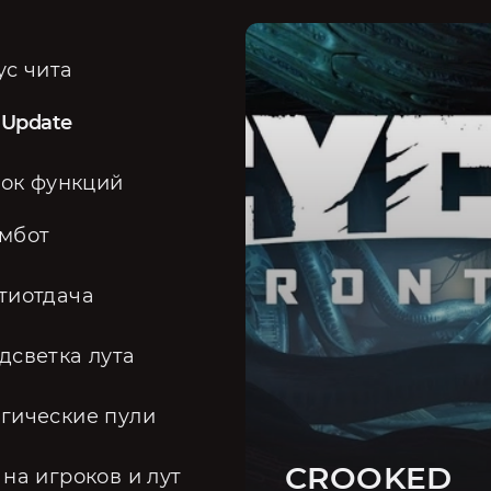
ус чита
 Update
ок функций
мбот
тиотдача
дсветка лута
гические пули
CROOKED
 на игроков и лут