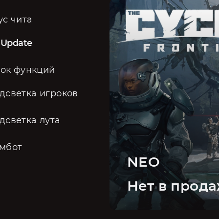
ус чита
 Update
ок функций
дсветка игроков
дсветка лута
мбот
NEO
Нет в прод