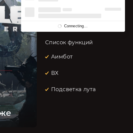
Статус чита
On Update
Connecting...
Список функций
Аимбот
ВХ
Подсветка лута
аже