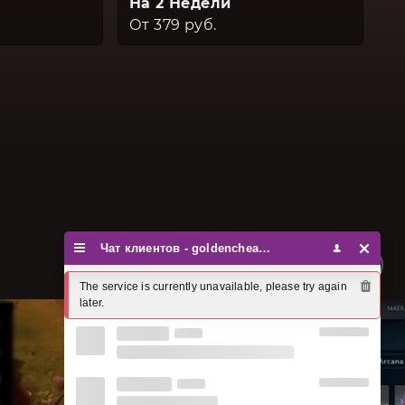
На 2 Недели
От 379 руб.
Чат клиентов - goldencheats
The service is currently unavailable, please try again 
later.