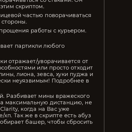
морачиваться со стаками. Он
 этим скриптом.
 лицевой частью поворачиваться
й стороны.
упрощения работы с курьером.
ывает партикли любого
ски отражает/уворачивается от
собностями или просто отходит
ины, лиона, зевса, хуки пуджа и
чески неуязвимым! Подробнее в
ций. Разбивает мины вражеского
на максимальную дистанцию, не
larity, когда на Вас уже
хп. Так же в скрипте есть абуз
собирает башер, чтобы сбросить