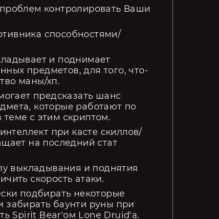
без проблем контролировать Ваши
противника способностями/
кладывает и поднимает
ных предметов, для того, что-
тво маны/хп.
омогает предсказать шанс
дмета, которые работают по
 теме с этим скриптом.
 интеллект при касте скиллов/
ащает на последний стат
ипу выкладывания и поднятия
ичить скорость атаки.
ески подбирать некоторые
и забирать баунти руны при
 Spirit Bear'ом Lone Druid'a.