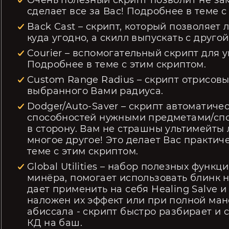
Очень полезный скрипт позволит не за
сделает все за Вас! Подробнее в теме с
Back Cast – скрипт, который позволяет
куда угодно, а скилл выпускать с друго
Courier – вспомогательный скрипт для 
Подробнее в теме с этим скриптом.
Custom Range Radius – скрипт отрисов
выбранного Вами радиуса.
Dodger/Auto-Saver – скрипт автоматиче
способностей нужными предметами/спо
в сторону. Вам не страшны ультимейты л
многое другое! Это делает Вас практи
теме с этим скриптом.
Global Utilities – набор полезных функ
минёра, помогает использовать блинк 
дает применить на себя Healing Salve и C
наложен их эффект или при полной мане/
абиссала - скрипт быстро разбирает и 
КД на баш.