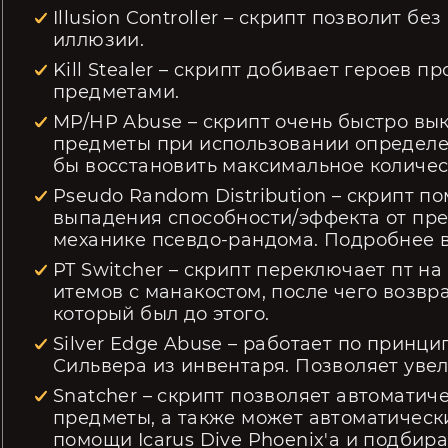
Illusion Controller – скрипт позволит 
иллюзии.
Kill Stealer – cкрипт добивает героев 
предметами.
MP/HP Abuse – скрипт очень быстро вы
предметы при использовании определен
бы восстановить максимальное количес
Pseudo Random Distribution – скрипт п
выпадения способности/эффекта от пре
механике псевдо-рандома. Подробнее в
PT Switcher – скрипт переключает пт на
итемов с манакостом, после чего возвр
который был до этого.
Silver Edge Abuse – работает по принц
Сильвера из инвентаря. Позволяет увел
Snatcher – скрипт позволяет автоматич
предметы, а также может автоматическ
помощи Icarus Dive Phoenix'a и подбирать