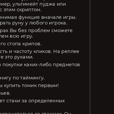
мер, ультимейт пуджа или
с этим скриптом.
менимая функция вначале игры.
рать руну у любого игрока.
орах Вы без проблем сможете
лем всю игру.
ого стопа крипов.
ть и частоту кликов. На реплее
те это руками.
з покупки каких-либо предметов
нигу по таймингу.
ы купить томик первым!
ьев.
ает стаки за определенных