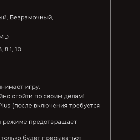
ый, Безрамочный,
AMD
 8.1, 10
инимает игру.
йно отойти по своим делам!
Plus (после включения требуется
ком режиме предотвращает
 только будет прерываться