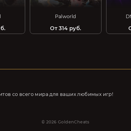
d
Palworld
D
б.
От 314 руб.
тов cо всего мира для ваших любимых игр!
©
2026
GoldenCheats