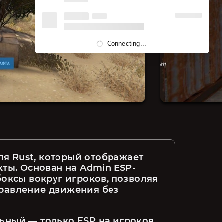
Connecting...
ля Rust, который отображает 
кты. Основан на Admin ESP-
оксы вокруг игроков, позволяя 
равление движения без 
ный — только ESP на игроков, 