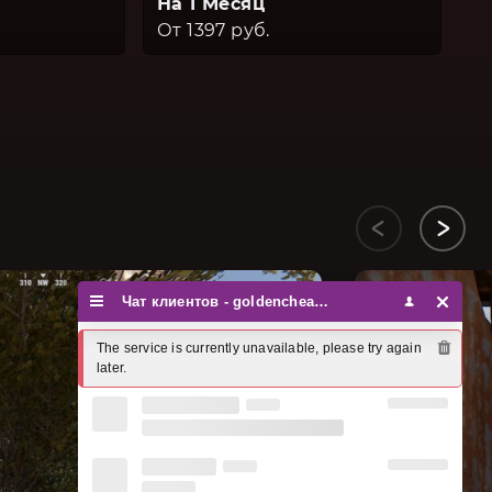
На 1 Месяц
От 1397 руб.
Чат клиентов - goldencheats
The service is currently unavailable, please try again 
later.