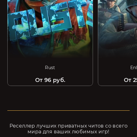
Rust
En
От 96 руб.
От 2
Реселлер лучших приватных читов cо всего
мира для ваших любимых игр!